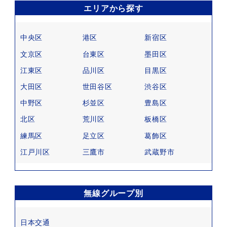
エリアから探す
中央区
港区
新宿区
文京区
台東区
墨田区
江東区
品川区
目黒区
大田区
世田谷区
渋谷区
中野区
杉並区
豊島区
北区
荒川区
板橋区
練馬区
足立区
葛飾区
江戸川区
三鷹市
武蔵野市
無線グループ別
日本交通