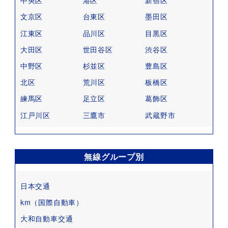
中央区
港区
新宿区
文京区
台東区
墨田区
江東区
品川区
目黒区
大田区
世田谷区
渋谷区
中野区
杉並区
豊島区
北区
荒川区
板橋区
練馬区
足立区
葛飾区
江戸川区
三鷹市
武蔵野市
無線グループ別
日本交通
km（国際自動車）
大和自動車交通